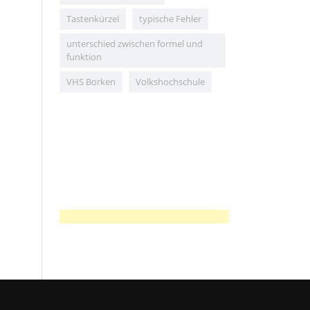
Tastenkürzel
typische Fehler
unterschied zwischen formel und
funktion
VHS Borken
Volkshochschule