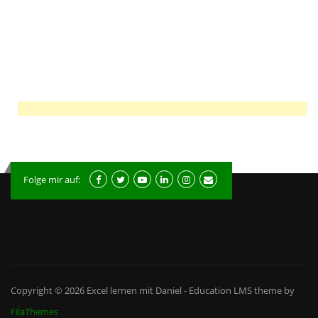
Folge mir auf:
Copyright © 2026
Excel lernen mit Daniel
-
Education LMS
theme by
FilaThemes